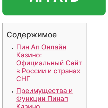
Содержимое
Пин Ап Онлайн
Казино:
Официальный Сайт
в России и странах
СНГ
Преимущества и
Функции Пинап
Казино