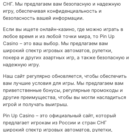
СНГ. Мы предлагаем вам безопасную и надежную
игру, обеспечивая конфиденциальность и
безопасность вашей информации.
Если вы ищете онлайн-казино, где можно играть в
любое время и из любой точки мира, то Pin Up
Casino – это ваш выбор. Мы предлагаем вам
широкий спектр игровых автоматов, рулетки,
покера и других азартных игр, а также безопасную и
надежную игру.
Наш сайт регулярно обновляется, чтобы обеспечить
вам лучшие условия для игры. Мы предлагаем вам
приветственные бонусы, регулярные промокоды и
другие преимущества, чтобы вы могли насладиться
игрой и получать выигрыш.
Pin Up Casino – это официальный сайт, который
предлагает игрокам из России и стран СНГ
широкий спектр игровых автоматов, рулетки,