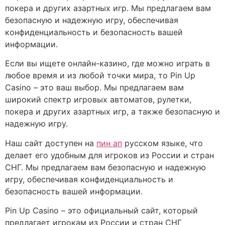
покера и других азартных игр. Мы предлагаем вам
безопасную и надежную игру, обеспечивая
конфиденциальность и безопасность вашей
информации.
Если вы ищете онлайн-казино, где можно играть в
любое время и из любой точки мира, то Pin Up
Casino – это ваш выбор. Мы предлагаем вам
широкий спектр игровых автоматов, рулетки,
покера и других азартных игр, а также безопасную и
надежную игру.
Наш сайт доступен на
пин ап
русском языке, что
делает его удобным для игроков из России и стран
СНГ. Мы предлагаем вам безопасную и надежную
игру, обеспечивая конфиденциальность и
безопасность вашей информации.
Pin Up Casino – это официальный сайт, который
предлагает игрокам из России и стран СНГ