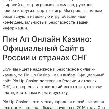
широкий спектр игровых автоматов, рулетки,
покера и других азартных игр. Мы предлагаем вам
безопасную и надежную игру, обеспечивая
конфиденциальность и безопасность вашей
информации.
Пин Ап Онлайн Казино:
Официальный Сайт в
России и странах СНГ
Если вы ищете надежное и безопасное онлайн-
казино, то Pin Up Casino – ваш выбор. Официальный
сайт Pin Up Casino доступен в России и странах
СНГ, и он предлагает широкий спектр игр, включая
слоты, карточные игры и рулетку.
Pin Up Casino – это международная онлайн-игровая
платформа, которая была запущена в 2016 году. Она