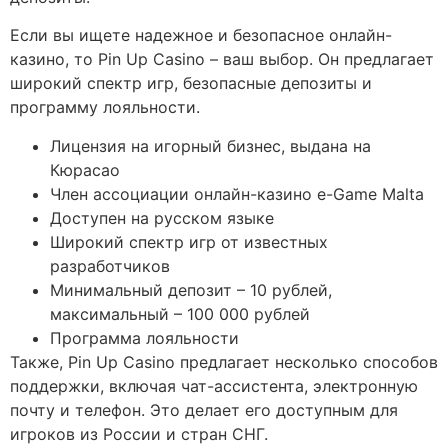
Если вы ищете надежное и безопасное онлайн-
казино, то Pin Up Casino – ваш выбор. Он предлагает
широкий спектр игр, безопасные депозиты и
программу лояльности.
Лицензия на игорный бизнес, выдана на
Кюрасао
Член ассоциации онлайн-казино e-Game Malta
Доступен на русском языке
Широкий спектр игр от известных
разработчиков
Минимальный депозит – 10 рублей,
максимальный – 100 000 рублей
Программа лояльности
Также, Pin Up Casino предлагает несколько способов
поддержки, включая чат-ассистента, электронную
почту и телефон. Это делает его доступным для
игроков из России и стран СНГ.