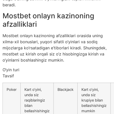
beradi.
Mostbet onlayn kazinoning
afzalliklari
Mostbet onlayn kazinoning afzalliklari orasida uning
xilma-xil bonuslari, yuqori sifatli o‘yinlari va sodiq
mijozlarga ko‘rsatadigan e’tiborlari kiradi. Shuningdek,
mostbet uz kirish orqali siz o‘z hisobingizga kirish va
o‘yinlarni boshlashingiz mumkin.
O‘yin turi
Tavsif
Poker
Kart o‘yini,
Blackjack
Kart o‘yini,
unda siz
unda siz
raqiblaringiz
krupiye bilan
bilan
bellashishingiz
bellashishingiz
mumkin