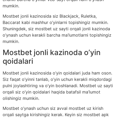
mumkin.
Mostbet jonli kazinosida siz Blackjack, Ruletka,
Baccarat kabi mashhur o’yinlarni topishingiz mumkin.
Shuningdek, siz mostbet uz sayti orqali jonli kazinoda
o’ynash uchun kerakli barcha ma’lumotlarni topishingiz
mumkin.
Mostbet jonli kazinoda o’yin
qoidalari
Mostbet jonli kazinosida o’yin qoidalari juda ham oson.
Siz faqat o’yinni tanlab, o’yin uchun kerakli miqdordagi
pulni joylashtiring va o’yin boshlanadi. Mostbet uz sayti
orqali siz o’yin qoidalari haqida batafsil ma’lumot
olishingiz mumkin.
Mostbet o’ynash uchun siz avval mostbet uz kirish
orqali saytga kirishingiz kerak. Keyin siz mostbet apk