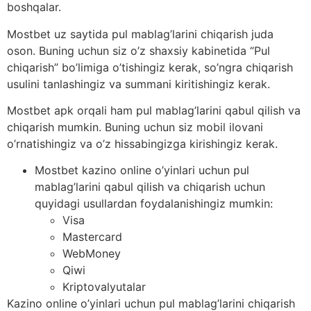
boshqalar.
Mostbet uz saytida pul mablag’larini chiqarish juda
oson. Buning uchun siz o’z shaxsiy kabinetida “Pul
chiqarish” bo’limiga o’tishingiz kerak, so’ngra chiqarish
usulini tanlashingiz va summani kiritishingiz kerak.
Mostbet apk orqali ham pul mablag’larini qabul qilish va
chiqarish mumkin. Buning uchun siz mobil ilovani
o’rnatishingiz va o’z hissabingizga kirishingiz kerak.
Mostbet kazino online o’yinlari uchun pul
mablag’larini qabul qilish va chiqarish uchun
quyidagi usullardan foydalanishingiz mumkin:
Visa
Mastercard
WebMoney
Qiwi
Kriptovalyutalar
Kazino online o’yinlari uchun pul mablag’larini chiqarish