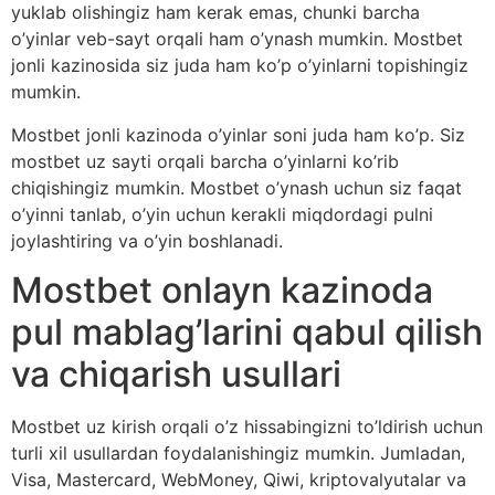
yuklab olishingiz ham kerak emas, chunki barcha
o’yinlar veb-sayt orqali ham o’ynash mumkin. Mostbet
jonli kazinosida siz juda ham ko’p o’yinlarni topishingiz
mumkin.
Mostbet jonli kazinoda o’yinlar soni juda ham ko’p. Siz
mostbet uz sayti orqali barcha o’yinlarni ko’rib
chiqishingiz mumkin. Mostbet o’ynash uchun siz faqat
o’yinni tanlab, o’yin uchun kerakli miqdordagi pulni
joylashtiring va o’yin boshlanadi.
Mostbet onlayn kazinoda
pul mablag’larini qabul qilish
va chiqarish usullari
Mostbet uz kirish orqali o’z hissabingizni to’ldirish uchun
turli xil usullardan foydalanishingiz mumkin. Jumladan,
Visa, Mastercard, WebMoney, Qiwi, kriptovalyutalar va