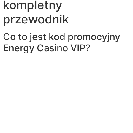
kompletny
przewodnik
Co to jest kod promocyjny
Energy Casino VIP?