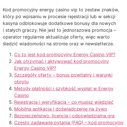
Kod promocyjny energy casino vip to zestaw znaków,
który po wpisaniu w procesie rejestracji lub w sekcji
kasyna odblokowuje dodatkowe bonusy dla nowych
i stałych graczy. Nie jest to jednorazowa promocja –
operator regularnie aktualizuje oferty, więc warto
śledzić wiadomości na stronie oraz w newsletterze.
Co to jest kod promocyjny Energy Casino VIP?
Jak otrzymać i aktywować kod promocyjny
Energy Casino VIP?
Szczegóły oferty – bonus powitalny i warunki
obrotu
Metody płatności i szybkość wypłat w Energy
Casino
Rejestracja i weryfikacja – co musisz wiedzieć
Mobilna aplikacja i doświadczenie na żywo
Bezpieczeństwo, licencja i odpowiedzialna gra
Często zadawane pytania (FAQ) – kod promocyjny