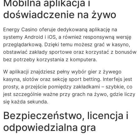
Mobilna aplikacja i
doświadczenie na żywo
Energy Casino oferuje dedykowaną aplikację na
systemy Android i iOS, a również responsywną wersję
przeglądarkową. Dzięki temu możesz grać w kasyno,
obstawiać zakłady sportowe oraz korzystać z bonusów
bez potrzeby korzystania z komputera.
W aplikacji znajdziesz pełny wybór gier z żywego
kasyna, slotów oraz sekcję sport betting. Interfejs jest
prosty, a przejście pomiędzy zakładkami – szybkie, co
jest szczególnie ważne przy grach na żywo, gdzie liczy
się każda sekunda.
Bezpieczeństwo, licencja i
odpowiedzialna gra