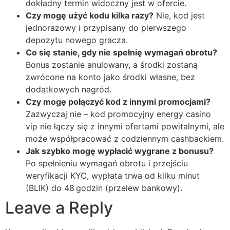
dokładny termin widoczny jest w ofercie.
Czy mogę użyć kodu kilka razy?
Nie, kod jest
jednorazowy i przypisany do pierwszego
depozytu nowego gracza.
Co się stanie, gdy nie spełnię wymagań obrotu?
Bonus zostanie anulowany, a środki zostaną
zwrócone na konto jako środki własne, bez
dodatkowych nagród.
Czy mogę połączyć kod z innymi promocjami?
Zazwyczaj nie – kod promocyjny energy casino
vip nie łączy się z innymi ofertami powitalnymi, ale
może współpracować z codziennym cashbackiem.
Jak szybko mogę wypłacić wygrane z bonusu?
Po spełnieniu wymagań obrotu i przejściu
weryfikacji KYC, wypłata trwa od kilku minut
(BLIK) do 48 godzin (przelew bankowy).
Leave a Reply