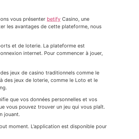
llons vous présenter
betify
Casino, une
ter les avantages de cette plateforme, nous
orts et de loterie. La plateforme est
 connexion internet. Pour commencer à jouer,
 des jeux de casino traditionnels comme le
à des jeux de loterie, comme le Loto et le
ng.
nifie que vos données personnelles et vos
ue vous pouvez trouver un jeu qui vous plaît.
n jouant.
tout moment. L’application est disponible pour