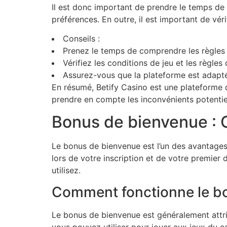
Il est donc important de prendre le temps de 
préférences. En outre, il est important de vér
Conseils :
Prenez le temps de comprendre les règles 
Vérifiez les conditions de jeu et les règles
Assurez-vous que la plateforme est adapté
En résumé, Betify Casino est une plateforme d
prendre en compte les inconvénients potentiel
Bonus de bienvenue : 
Le bonus de bienvenue est l’un des avantages 
lors de votre inscription et de votre premie
utilisez.
Comment fonctionne le b
Le bonus de bienvenue est généralement attri
vous pouvez utiliser pour jouer aux jeux du ca