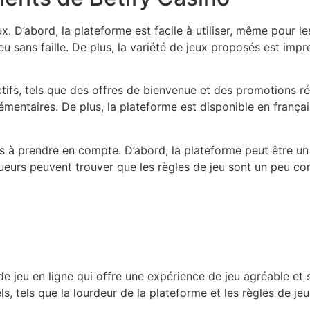
 D’abord, la plateforme est facile à utiliser, même pour le
eu sans faille. De plus, la variété de jeux proposés est imp
ctifs, tels que des offres de bienvenue et des promotions ré
entaires. De plus, la plateforme est disponible en français,
s à prendre en compte. D’abord, la plateforme peut être un
oueurs peuvent trouver que les règles de jeu sont un peu c
e jeu en ligne qui offre une expérience de jeu agréable et 
s, tels que la lourdeur de la plateforme et les règles de je