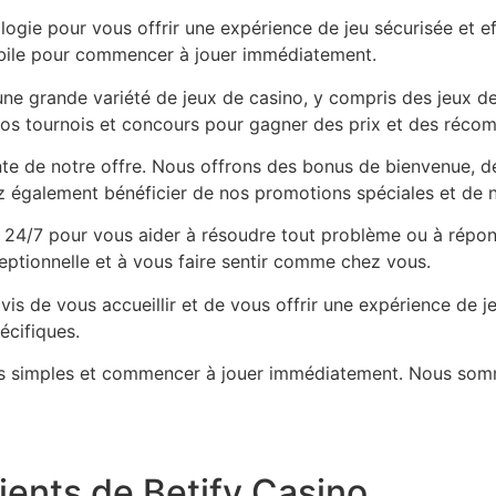
logie pour vous offrir une expérience de jeu sécurisée et 
obile pour commencer à jouer immédiatement.
 une grande variété de jeux de casino, y compris des jeux d
nos tournois et concours pour gagner des prix et des réco
nte de notre offre. Nous offrons des bonus de bienvenue, 
z également bénéficier de nos promotions spéciales et de n
le 24/7 pour vous aider à résoudre tout problème ou à rép
eptionnelle et à vous faire sentir comme chez vous.
s de vous accueillir et de vous offrir une expérience de je
écifiques.
s simples et commencer à jouer immédiatement. Nous somm
ients de Betify Casino