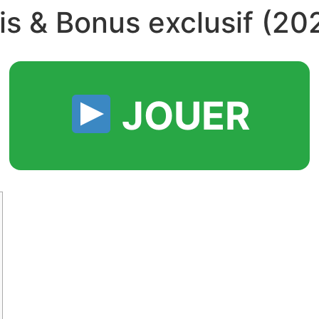
is & Bonus exclusif (20
JOUER