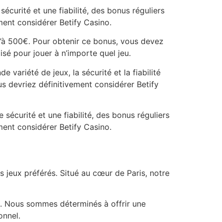
écurité et une fiabilité, des bonus réguliers
ement considérer Betify Casino.
’à 500€. Pour obtenir ce bonus, vous devez
sé pour jouer à n’importe quel jeu.
e variété de jeux, la sécurité et la fiabilité
ous devriez définitivement considérer Betify
sécurité et une fiabilité, des bonus réguliers
ement considérer Betify Casino.
s jeux préférés. Situé au cœur de Paris, notre
e. Nous sommes déterminés à offrir une
onnel.