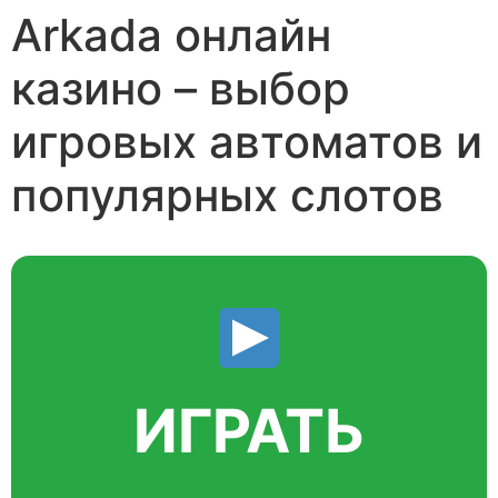
Arkada онлайн
казино – выбор
игровых автоматов и
популярных слотов
ИГРАТЬ