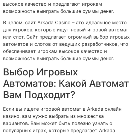
высокое качество и предлагают игрокам
возможность выиграть большие суммы денег.
В целом, сайт Arkada Casino – это идеальное место
для игроков, которые ищут новый игровой автомат
или слот. Сайт предлагает огромный выбор игровых
автоматов и слотов от ведущих разработчиков, что
обеспечивает игрокам высокое качество и
возможность выиграть большие суммы денег.
Выбор Игровых
Автоматов: Какой Автомат
Вам Подходит?
Если вы ищете игровой автомат в Arkada онлайн
казино, вам нужно выбрать из множества
вариантов. Вам может быть полезно узнать о
популярных играх, которые предлагает Arkada