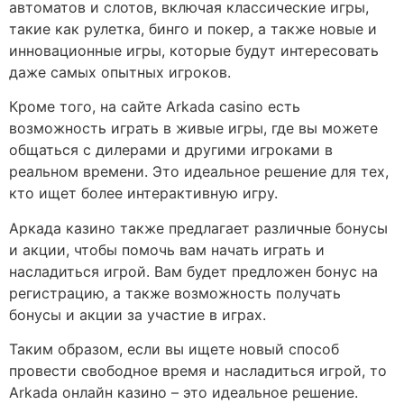
автоматов и слотов, включая классические игры,
такие как рулетка, бинго и покер, а также новые и
инновационные игры, которые будут интересовать
даже самых опытных игроков.
Кроме того, на сайте Arkada casino есть
возможность играть в живые игры, где вы можете
общаться с дилерами и другими игроками в
реальном времени. Это идеальное решение для тех,
кто ищет более интерактивную игру.
Аркада казино также предлагает различные бонусы
и акции, чтобы помочь вам начать играть и
насладиться игрой. Вам будет предложен бонус на
регистрацию, а также возможность получать
бонусы и акции за участие в играх.
Таким образом, если вы ищете новый способ
провести свободное время и насладиться игрой, то
Arkada онлайн казино – это идеальное решение.