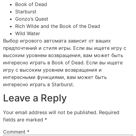
Book of Dead
Starburst
Gonzo’s Quest
Rich Wilde and the Book of the Dead
Wild Water
Выбор игрового автомата зависит от ваших
предпочтений и стиля игры. Если вы ищете игру с
высоким уровнем возвращения, вам может быть
интересно играть в Book of Dead. Если вы ищете
игру с высоким уровнем возвращения и
интересными функциями, вам может быть
интересно играть в Starburst.
Leave a Reply
Your email address will not be published.
Required
fields are marked
*
Comment
*