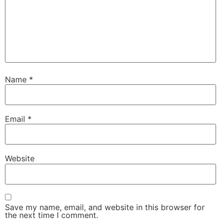
Name
*
Email
*
Website
Save my name, email, and website in this browser for
the next time I comment.