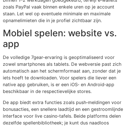
zoals PayPal vaak binnen enkele uren op je account
staan. Let wel op eventuele minimale en maximale
opnamelimieten die in je profiel zichtbaar zijn.
Mobiel spelen: website vs.
app
De volledige 7gear-ervaring is geoptimaliseerd voor
zowel smartphones als tablets. De webversie past zich
automatisch aan het schermformaat aan, zonder dat je
iets hoeft te downloaden. Voor spelers die liever een
native app gebruiken, is er een iOS‑ en Android‑app
beschikbaar in de respectievelijke stores.
De app biedt extra functies zoals push‑meldingen voor
bonusacties, een snellere laadtijd en een gestroomlijnde
interface voor live casino‑tafels. Beide platforms delen
dezelfde spellenbibliotheek; je kunt dus naadloos