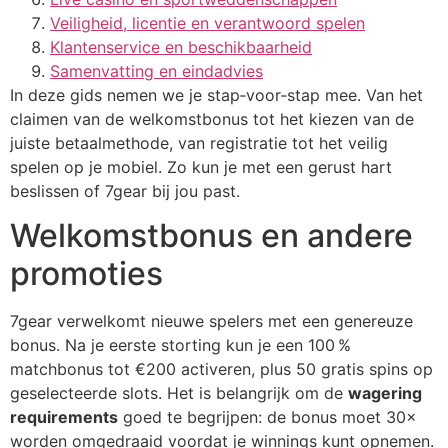
Veiligheid, licentie en verantwoord spelen
Klantenservice en beschikbaarheid
Samenvatting en eindadvies
In deze gids nemen we je stap‑voor‑stap mee. Van het
claimen van de welkomstbonus tot het kiezen van de
juiste betaalmethode, van registratie tot het veilig
spelen op je mobiel. Zo kun je met een gerust hart
beslissen of 7gear bij jou past.
Welkomstbonus en andere
promoties
7gear verwelkomt nieuwe spelers met een genereuze
bonus. Na je eerste storting kun je een 100 %
matchbonus tot €200 activeren, plus 50 gratis spins op
geselecteerde slots. Het is belangrijk om de
wagering
requirements
goed te begrijpen: de bonus moet 30×
worden omgedraaid voordat je winnings kunt opnemen.