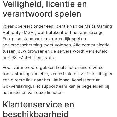
Veiligheid, licentie en
verantwoord spelen
7gear opereert onder een licentie van de Malta Gaming
Authority (MGA), wat betekent dat het aan strenge
Europese standaarden voor eerlijk spel en
spelersbescherming moet voldoen. Alle communicatie
tussen jouw browser en de servers wordt versleuteld
met SSL‑256‑bit encryptie.
Voor verantwoord gokken heeft het casino diverse
tools: stortingslimieten, verlieslimieten, zelfuitsluiting en
een directe link naar het Nationaal Kenniscentrum
Gokverslaving. Het supportteam kan je begeleiden bij
het instellen van deze limieten.
Klantenservice en
beschikbaarheid