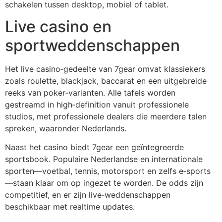
schakelen tussen desktop, mobiel of tablet.
Live casino en
sportweddenschappen
Het live casino‑gedeelte van 7gear omvat klassiekers
zoals roulette, blackjack, baccarat en een uitgebreide
reeks van poker‑varianten. Alle tafels worden
gestreamd in high‑definition vanuit professionele
studios, met professionele dealers die meerdere talen
spreken, waaronder Nederlands.
Naast het casino biedt 7gear een geïntegreerde
sportsbook. Populaire Nederlandse en internationale
sporten—voetbal, tennis, motorsport en zelfs e‑sports
—staan klaar om op ingezet te worden. De odds zijn
competitief, en er zijn live‑weddenschappen
beschikbaar met realtime updates.