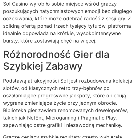
Sol Casino wyrobiło sobie miejsce wśród graczy
poszukujących natychmiastowych emocji bez długiego
oczekiwania, które może odebrać radość z sesji gry. Z
solidną ofertą ponad trzech tysięcy tytułów, platforma
idealnie odpowiada na krótkie, wysokointensywne
bursty, które zostawiają chęć na więcej.
Różnorodność Gier dla
Szybkiej Zabawy
Podstawą atrakcyjności Sol jest rozbudowana kolekcja
slotów, od klasycznych retro trzy‑bębnów po
oszałamiające progresywne jackpoty, które obiecują
wygrane zmieniające życie przy jednym obrocie.
Biblioteka gier zawiera renomowanych deweloperów,
takich jak NetEnt, Microgaming i Pragmatic Play,
zapewniając ostre grafiki i niezawodną mechanikę.
Gracze ceniący szybkie rezultaty często wybierają