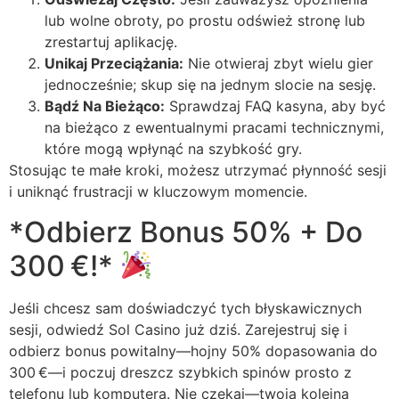
lub wolne obroty, po prostu odśwież stronę lub
zrestartuj aplikację.
Unikaj Przeciążania:
Nie otwieraj zbyt wielu gier
jednocześnie; skup się na jednym slocie na sesję.
Bądź Na Bieżąco:
Sprawdzaj FAQ kasyna, aby być
na bieżąco z ewentualnymi pracami technicznymi,
które mogą wpłynąć na szybkość gry.
Stosując te małe kroki, możesz utrzymać płynność sesji
i uniknąć frustracji w kluczowym momencie.
*Odbierz Bonus 50% + Do
300 €!*
Jeśli chcesz sam doświadczyć tych błyskawicznych
sesji, odwiedź Sol Casino już dziś. Zarejestruj się i
odbierz bonus powitalny—hojny 50% dopasowania do
300 €—i poczuj dreszcz szybkich spinów prosto z
telefonu lub komputera. Nie czekaj—twoja kolejna