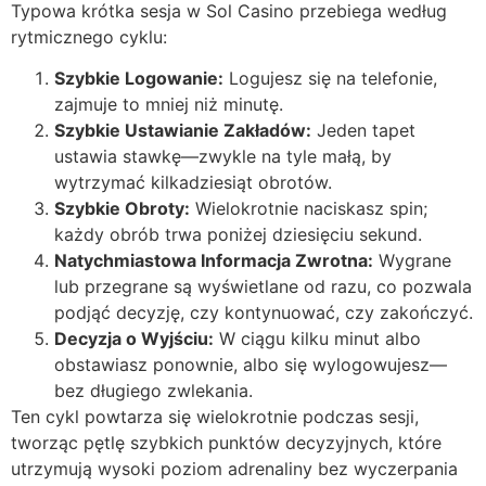
Typowa krótka sesja w Sol Casino przebiega według
rytmicznego cyklu:
Szybkie Logowanie:
Logujesz się na telefonie,
zajmuje to mniej niż minutę.
Szybkie Ustawianie Zakładów:
Jeden tapet
ustawia stawkę—zwykle na tyle małą, by
wytrzymać kilkadziesiąt obrotów.
Szybkie Obroty:
Wielokrotnie naciskasz spin;
każdy obrób trwa poniżej dziesięciu sekund.
Natychmiastowa Informacja Zwrotna:
Wygrane
lub przegrane są wyświetlane od razu, co pozwala
podjąć decyzję, czy kontynuować, czy zakończyć.
Decyzja o Wyjściu:
W ciągu kilku minut albo
obstawiasz ponownie, albo się wylogowujesz—
bez długiego zwlekania.
Ten cykl powtarza się wielokrotnie podczas sesji,
tworząc pętlę szybkich punktów decyzyjnych, które
utrzymują wysoki poziom adrenaliny bez wyczerpania