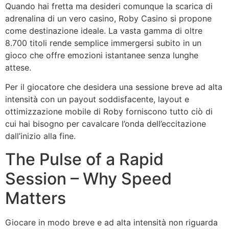
Quando hai fretta ma desideri comunque la scarica di
adrenalina di un vero casino, Roby Casino si propone
come destinazione ideale. La vasta gamma di oltre
8.700 titoli rende semplice immergersi subito in un
gioco che offre emozioni istantanee senza lunghe
attese.
Per il giocatore che desidera una sessione breve ad alta
intensità con un payout soddisfacente, layout e
ottimizzazione mobile di Roby forniscono tutto ciò di
cui hai bisogno per cavalcare l’onda dell’eccitazione
dall’inizio alla fine.
The Pulse of a Rapid
Session – Why Speed
Matters
Giocare in modo breve e ad alta intensità non riguarda