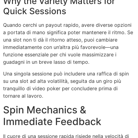
Why the Variety Matters for
Quick Sessions
Quando cerchi un payout rapido, avere diverse opzioni
a portata di mano significa poter mantenere il ritmo. Se
una slot non ti dà il ritorno atteso, puoi cambiare
immediatamente con un’altra più favorevole—una
funzione essenziale per chi vuole massimizzare i
guadagni in un breve lasso di tempo.
Una singola sessione può includere una raffica di spin
su una slot ad alta volatilità, seguita da un giro più
tranquillo di video poker per concludere prima di
tornare al lavoro.
Spin Mechanics &
Immediate Feedback
Il cuore di una sessione rapida risiede nella velocità di