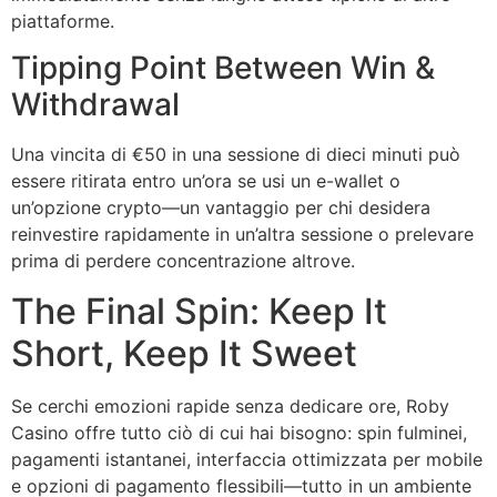
piattaforme.
Tipping Point Between Win &
Withdrawal
Una vincita di €50 in una sessione di dieci minuti può
essere ritirata entro un’ora se usi un e-wallet o
un’opzione crypto—un vantaggio per chi desidera
reinvestire rapidamente in un’altra sessione o prelevare
prima di perdere concentrazione altrove.
The Final Spin: Keep It
Short, Keep It Sweet
Se cerchi emozioni rapide senza dedicare ore, Roby
Casino offre tutto ciò di cui hai bisogno: spin fulminei,
pagamenti istantanei, interfaccia ottimizzata per mobile
e opzioni di pagamento flessibili—tutto in un ambiente