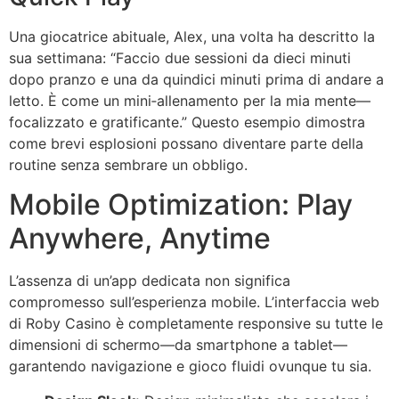
Una giocatrice abituale, Alex, una volta ha descritto la
sua settimana: “Faccio due sessioni da dieci minuti
dopo pranzo e una da quindici minuti prima di andare a
letto. È come un mini‑allenamento per la mia mente—
focalizzato e gratificante.” Questo esempio dimostra
come brevi esplosioni possano diventare parte della
routine senza sembrare un obbligo.
Mobile Optimization: Play
Anywhere, Anytime
L’assenza di un’app dedicata non significa
compromesso sull’esperienza mobile. L’interfaccia web
di Roby Casino è completamente responsive su tutte le
dimensioni di schermo—da smartphone a tablet—
garantendo navigazione e gioco fluidi ovunque tu sia.