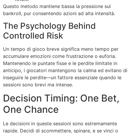
Questo metodo mantiene bassa la pressione sul
bankroll, pur consentendo azioni ad alta intensità.
The Psychology Behind
Controlled Risk
Un tempo di gioco breve significa meno tempo per
accumulare emozioni come frustrazione o euforia.
Mantenendo le puntate fisse e le perdite limitate in
anticipo, i giocatori mantengono la calma ed evitano di
inseguire le perdite—un fattore essenziale quando le
sessioni sono brevi ma intense.
Decision Timing: One Bet,
One Chance
Le decisioni in queste sessioni sono estremamente
rapide. Decidi di scommettere, spinare, e se vinci o