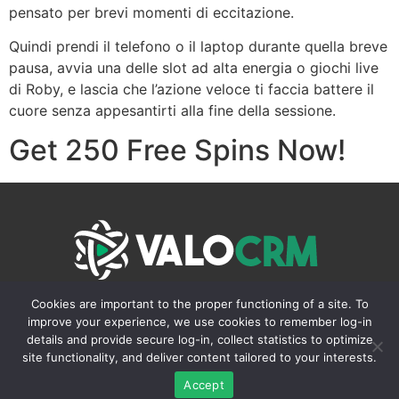
pensato per brevi momenti di eccitazione.
Quindi prendi il telefono o il laptop durante quella breve
pausa, avvia una delle slot ad alta energia o giochi live
di Roby, e lascia che l’azione veloce ti faccia battere il
cuore senza appesantirti alla fine della sessione.
Get 250 Free Spins Now!
231 Rue Saint-Honore, 75001 Paris
Cookies are important to the proper functioning of a site. To
improve your experience, we use cookies to remember log-in
© Designed by ValoCRM SAS
details and provide secure log-in, collect statistics to optimize
site functionality, and deliver content tailored to your interests.
Privacy Policy
Accept