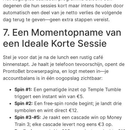
degenen die hun sessies kort maar intens houden door
automatisch een deel van je netto verlies de volgende
dag terug te geven—geen extra stappen vereist.
7. Een Momentopname van
een Ideale Korte Sessie
Stel je voor dat je na de lunch een rustig café
binnenstapt. Je haalt je telefoon tevoorschijn, opent de
ProntoBet browserpagina, en logt meteen in—je
accountbalans is in één oogopslag zichtbaar:
Spin #1:
Een gematigde inzet op Temple Tumble
triggert een instant win van €5.
Spin #2:
Een free‑spin ronde begint; je landt drie
symbolen en wint direct €12.
Spin #3‑#5:
Je raakt een cascade win op Money
Train 3; elke cascade levert nog eens €3 op.