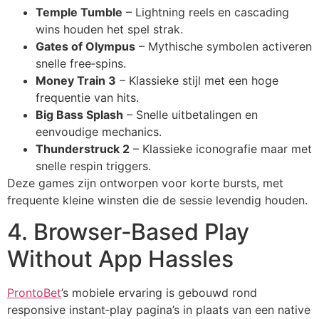
Temple Tumble
– Lightning reels en cascading
wins houden het spel strak.
Gates of Olympus
– Mythische symbolen activeren
snelle free‑spins.
Money Train 3
– Klassieke stijl met een hoge
frequentie van hits.
Big Bass Splash
– Snelle uitbetalingen en
eenvoudige mechanics.
Thunderstruck 2
– Klassieke iconografie maar met
snelle respin triggers.
Deze games zijn ontworpen voor korte bursts, met
frequente kleine winsten die de sessie levendig houden.
4. Browser‑Based Play
Without App Hassles
ProntoBet
’s mobiele ervaring is gebouwd rond
responsive instant‑play pagina’s in plaats van een native