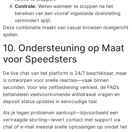
Controle:
Weten wanneer te stoppen na het
bereiken van een vooraf ingestelde doelstelling
vermindert spijt.
Deze combinatie maakt van casual browsen doelgericht
spelen.
10. Ondersteuning op Maat
voor Speedsters
De live chat van het platform is 24/7 beschikbaar, maar
is ontworpen voor snelle reacties—vaak binnen
seconden. Voor wie zelfbediening verkiest, de FAQ’s
behandelen veelvoorkomende withdrawal vragen en
deposit status updates in eenvoudige taal.
Als je tegen problemen aanloopt—bijvoorbeeld een
vertraagde storting—levert contact met support via
chat of e-mail meestal snelle oplossingen op omdat het