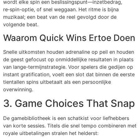
wordt elke spin een beslissingspunt—inzetbedrag,
re‑spin-optie, of snel weggaan. Het ritme is bijna
muzikaal; een beat van de reel gevolgd door de
volgende beat.
Waarom Quick Wins Ertoe Doen
Snelle uitkomsten houden adrenaline op peil en houden
de geest gefocust op onmiddellijke resultaten in plaats
van lange-termijnstrategie. Voor spelers die gedijen op
instant gratification, voelt een slot dat binnen de eerste
tientallen spins uitbetaalt als een persoonlijke
overwinning.
3. Game Choices That Snap
De gamebibliotheek is een schatkist voor liefhebbers
van korte sessies. Titels die snel tempo combineren met
royale uitbetalingen stralen het helderst: