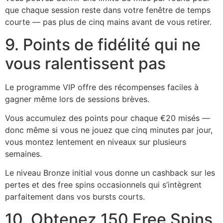
que chaque session reste dans votre fenêtre de temps
courte — pas plus de cinq mains avant de vous retirer.
9. Points de fidélité qui ne
vous ralentissent pas
Le programme VIP offre des récompenses faciles à
gagner même lors de sessions brèves.
Vous accumulez des points pour chaque €20 misés —
donc même si vous ne jouez que cinq minutes par jour,
vous montez lentement en niveaux sur plusieurs
semaines.
Le niveau Bronze initial vous donne un cashback sur les
pertes et des free spins occasionnels qui s’intègrent
parfaitement dans vos bursts courts.
10. Obtenez 150 Free Spins