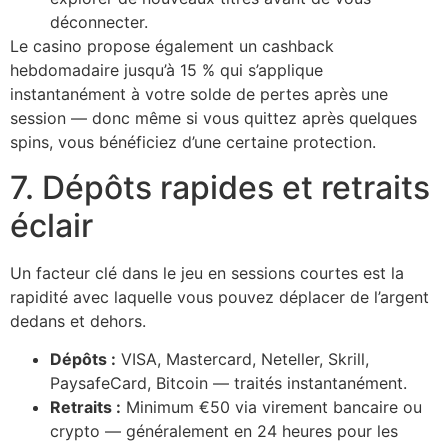
déconnecter.
Le casino propose également un cashback
hebdomadaire jusqu’à 15 % qui s’applique
instantanément à votre solde de pertes après une
session — donc même si vous quittez après quelques
spins, vous bénéficiez d’une certaine protection.
7. Dépôts rapides et retraits
éclair
Un facteur clé dans le jeu en sessions courtes est la
rapidité avec laquelle vous pouvez déplacer de l’argent
dedans et dehors.
Dépôts :
VISA, Mastercard, Neteller, Skrill,
PaysafeCard, Bitcoin — traités instantanément.
Retraits :
Minimum €50 via virement bancaire ou
crypto — généralement en 24 heures pour les