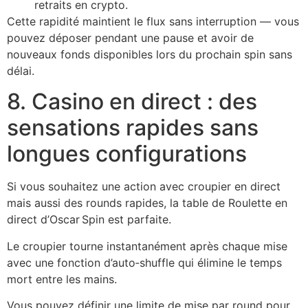
retraits en crypto.
Cette rapidité maintient le flux sans interruption — vous
pouvez déposer pendant une pause et avoir de
nouveaux fonds disponibles lors du prochain spin sans
délai.
8. Casino en direct : des
sensations rapides sans
longues configurations
Si vous souhaitez une action avec croupier en direct
mais aussi des rounds rapides, la table de Roulette en
direct d’Oscar Spin est parfaite.
Le croupier tourne instantanément après chaque mise
avec une fonction d’auto‑shuffle qui élimine le temps
mort entre les mains.
Vous pouvez définir une limite de mise par round pour