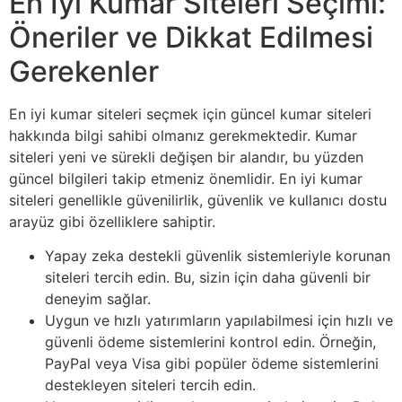
En İyi Kumar Siteleri Seçimi:
Öneriler ve Dikkat Edilmesi
Gerekenler
En iyi kumar siteleri seçmek için güncel kumar siteleri
hakkında bilgi sahibi olmanız gerekmektedir. Kumar
siteleri yeni ve sürekli değişen bir alandır, bu yüzden
güncel bilgileri takip etmeniz önemlidir. En iyi kumar
siteleri genellikle güvenilirlik, güvenlik ve kullanıcı dostu
arayüz gibi özelliklere sahiptir.
Yapay zeka destekli güvenlik sistemleriyle korunan
siteleri tercih edin. Bu, sizin için daha güvenli bir
deneyim sağlar.
Uygun ve hızlı yatırımların yapılabilmesi için hızlı ve
güvenli ödeme sistemlerini kontrol edin. Örneğin,
PayPal veya Visa gibi popüler ödeme sistemlerini
destekleyen siteleri tercih edin.