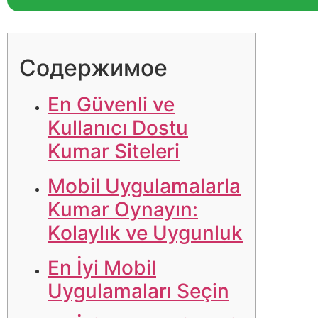
Содержимое
En Güvenli ve
Kullanıcı Dostu
Kumar Siteleri
Mobil Uygulamalarla
Kumar Oynayın:
Kolaylık ve Uygunluk
En İyi Mobil
Uygulamaları Seçin