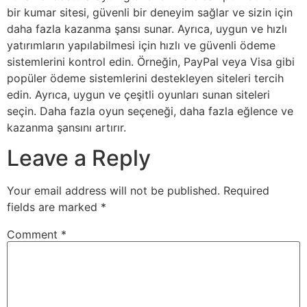
bir kumar sitesi, güvenli bir deneyim sağlar ve sizin için
daha fazla kazanma şansı sunar. Ayrıca, uygun ve hızlı
yatırımların yapılabilmesi için hızlı ve güvenli ödeme
sistemlerini kontrol edin. Örneğin, PayPal veya Visa gibi
popüler ödeme sistemlerini destekleyen siteleri tercih
edin. Ayrıca, uygun ve çeşitli oyunları sunan siteleri
seçin. Daha fazla oyun seçeneği, daha fazla eğlence ve
kazanma şansını artırır.
Leave a Reply
Your email address will not be published.
Required
fields are marked
*
Comment
*