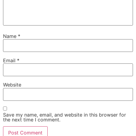
Name
*
Email
*
Website
Save my name, email, and website in this browser for
the next time I comment.