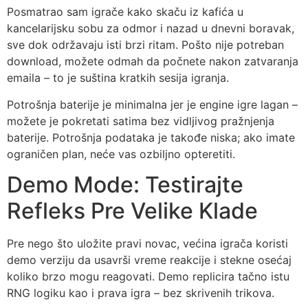
Posmatrao sam igrače kako skaču iz kafića u
kancelarijsku sobu za odmor i nazad u dnevni boravak,
sve dok održavaju isti brzi ritam. Pošto nije potreban
download, možete odmah da počnete nakon zatvaranja
emaila – to je suština kratkih sesija igranja.
Potrošnja baterije je minimalna jer je engine igre lagan –
možete je pokretati satima bez vidljivog pražnjenja
baterije. Potrošnja podataka je takođe niska; ako imate
ograničen plan, neće vas ozbiljno opteretiti.
Demo Mode: Testirajte
Refleks Pre Velike Klade
Pre nego što uložite pravi novac, većina igrača koristi
demo verziju da usavrši vreme reakcije i stekne osećaj
koliko brzo mogu reagovati. Demo replicira tačno istu
RNG logiku kao i prava igra – bez skrivenih trikova.