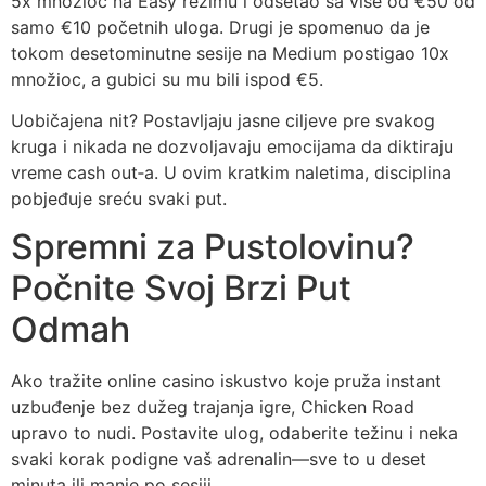
5x množioc na Easy režimu i odšetao sa više od €50 od
samo €10 početnih uloga. Drugi je spomenuo da je
tokom desetominutne sesije na Medium postigao 10x
množioc, a gubici su mu bili ispod €5.
Uobičajena nit? Postavljaju jasne ciljeve pre svakog
kruga i nikada ne dozvoljavaju emocijama da diktiraju
vreme cash out‑a. U ovim kratkim naletima, disciplina
pobjeđuje sreću svaki put.
Spremni za Pustolovinu?
Počnite Svoj Brzi Put
Odmah
Ako tražite online casino iskustvo koje pruža instant
uzbuđenje bez dužeg trajanja igre, Chicken Road
upravo to nudi. Postavite ulog, odaberite težinu i neka
svaki korak podigne vaš adrenalin—sve to u deset
minuta ili manje po sesiji.