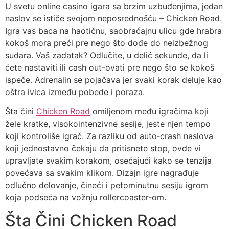
U svetu online casino igara sa brzim uzbuđenjima, jedan
naslov se ističe svojom neposrednošću – Chicken Road.
Igra vas baca na haotičnu, saobraćajnu ulicu gde hrabra
kokoš mora preći pre nego što dođe do neizbežnog
sudara. Vaš zadatak? Odlučite, u delić sekunde, da li
ćete nastaviti ili cash out-ovati pre nego što se kokoš
ispeče. Adrenalin se pojačava jer svaki korak deluje kao
oštra ivica između pobede i poraza.
Šta čini
Chicken Road
omiljenom među igračima koji
žele kratke, visokointenzivne sesije, jeste njen tempo
koji kontroliše igrač. Za razliku od auto‑crash naslova
koji jednostavno čekaju da pritisnete stop, ovde vi
upravljate svakim korakom, osećajući kako se tenzija
povećava sa svakim klikom. Dizajn igre nagrađuje
odlučno delovanje, čineći i petominutnu sesiju igrom
koja podseća na vožnju rollercoaster‑om.
Šta Čini Chicken Road