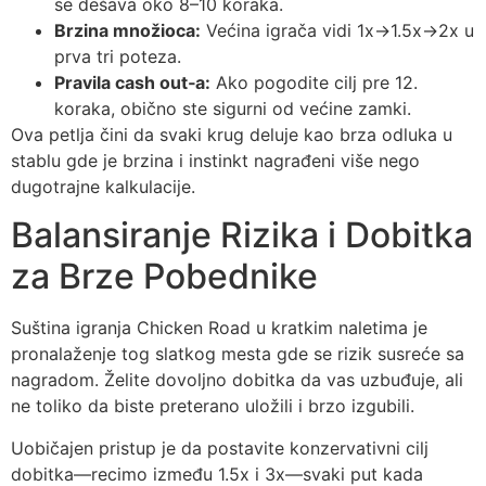
se dešava oko 8–10 koraka.
Brzina množioca:
Većina igrača vidi 1x→1.5x→2x u
prva tri poteza.
Pravila cash out‑a:
Ako pogodite cilj pre 12.
koraka, obično ste sigurni od većine zamki.
Ova petlja čini da svaki krug deluje kao brza odluka u
stablu gde je brzina i instinkt nagrađeni više nego
dugotrajne kalkulacije.
Balansiranje Rizika i Dobitka
za Brze Pobednike
Suština igranja Chicken Road u kratkim naletima je
pronalaženje tog slatkog mesta gde se rizik susreće sa
nagradom. Želite dovoljno dobitka da vas uzbuđuje, ali
ne toliko da biste preterano uložili i brzo izgubili.
Uobičajen pristup je da postavite konzervativni cilj
dobitka—recimo između 1.5x i 3x—svaki put kada