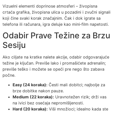
Vizuelni elementi doprinose atmosferi – živopisna
crtaća grafika, živopisna ulica u pozadini i zvučni signali
koji čine svaki korak značajnim. Čak i dok igrate sa
telefona ili računara, igra deluje kao mini‑film napetosti.
Odabir Prave Težine za Brzu
Sesiju
Ako ciljate na kratke nalete akcije, odabir odgovarajuće
težine je ključan. Previše lako i promašićete adrenalin;
previše teško i možete se opeći pre nego što zabava
počne.
Easy (24 koraka):
Česti mali dobitci; najbolje za
brze dobitke nakon pauze.
Medium (22 koraka):
Uravnotežen rizik; drži vas
na ivici bez osećaja nepromišljenosti.
Hard (20 koraka):
Viši množioci; idealno kada ste