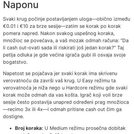
Naponu
Svaki krug počinje postavljanjem uloga—obično između
€0.01 i €10 za brze sesije—zatim se korak po korak
pomera napred. Nakon svakog uspešnog koraka,
množioc se povećava, a vaš mozak odmah računa: “Da
li cash out-ovati sada ili riskirati još jedan korak?” Taj
petlja odluka je gde većina igrača gubi ili osvaja svoje
bogatstvo.
Napetost se pojačava jer svaki korak ima skrivenu
verovatnoću da završi vaš krug. U Easy režimu ta
verovatnoća je niža nego u Hardcore režimu gde svaki
korak može odmah da vas košta. Igrač koji voli brze
sesije često postavlja unapred određeni prag množioca
—recimo 3x ili 4x—i odmah pritisne cash out čim ga
dostigne.
Broj koraka:
U Medium režimu prosečna dobitak