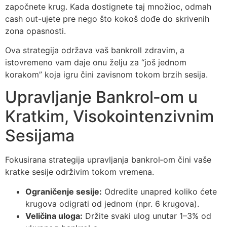
započnete krug. Kada dostignete taj množioc, odmah
cash out-ujete pre nego što kokoš dođe do skrivenih
zona opasnosti.
Ova strategija održava vaš bankroll zdravim, a
istovremeno vam daje onu želju za “još jednom
korakom” koja igru čini zavisnom tokom brzih sesija.
Upravljanje Bankrol‑om u
Kratkim, Visokointenzivnim
Sesijama
Fokusirana strategija upravljanja bankrol‑om čini vaše
kratke sesije održivim tokom vremena.
Ograničenje sesije:
Odredite unapred koliko ćete
krugova odigrati od jednom (npr. 6 krugova).
Veličina uloga:
Držite svaki ulog unutar 1–3% od