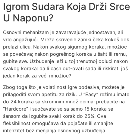
Igrom Sudara Koja Drži Srce
U Naponu?
Osnovni mehanizam je zavaravajuće jednostavan, ali
vrlo angažujući. Mreža skrivenih zamki čeka kokoš dok
prelazi ulicu. Nakon svakog sigurnog koraka, množioc
se povećava; nakon pogrešnog koraka u šaht ili rernu,
gubite sve. Uzbuđenje leži u toj trenutnoj odluci nakon
svakog koraka: da li cash out-ovati sada ili riskirati još
jedan korak za veći množioc?
Zbog toga što je volatilnost igre podesiva, možete je
prilagoditi svom apetitu za rizik. U “Easy” režimu imate
do 24 koraka sa skromnim množiocima; prebacite na
“Hardcore” i suočavate se sa samo 15 koraka sa
šansom da izgubite svaki korak do 25%. Ova
fleksibilnost omogućava da pojačate ili smanjite
intenzitet bez menjanja osnovnog uzbuđenja.