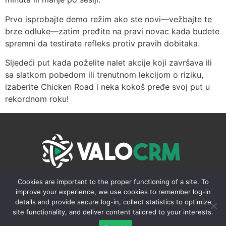
Prvo isprobajte demo režim ako ste novi—vežbajte te
brze odluke—zatim pređite na pravi novac kada budete
spremni da testirate refleks protiv pravih dobitaka.
Sljedeći put kada poželite nalet akcije koji završava ili
sa slatkom pobedom ili trenutnom lekcijom o riziku,
izaberite Chicken Road i neka kokoš pređe svoj put u
rekordnom roku!
231 Rue Saint-Honore, 75001 Paris
Cookies are important to the proper functioning of a site. To
improve your experience, we use cookies to remember log-in
© Designed by ValoCRM SAS
details and provide secure log-in, collect statistics to optimize
site functionality, and deliver content tailored to your interests.
Privacy Policy