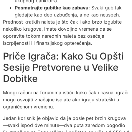
ukupnog bankrol‑a.
Posmatrajte gubitke kao zabavu:
Svaki gubitak
gledajte kao deo uzbuđenja, a ne kao neuspeh.
Prednost kratkih naleta je što čak i ako brzo izgubite
nekoliko krugova, imate dovoljno vremena da se
oporavite tokom narednih naleta bez osećaja
iscrpljenosti ili finansijskog opterećenja.
Priče Igrača: Kako Su Opšti
Sesije Pretvorene u Velike
Dobitke
Mnogi računi na forumima ističu kako čak i casual igrači
mogu osvojiti značajne isplate ako igraju strateški u
ograničenom vremenu.
Jedan korisnik je objavio da je posle pet brzih krugova
—svaki ispod dve minute—dva puta zaredom pogodio