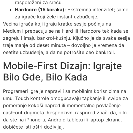
raspoloženi za sreću.
Hardcore (15 koraka):
Ekstremna intenzitet; samo
za igrače koji žele instant uzbuđenje.
Većina igrača koji igraju kratke sesije počinju na
Medium i prebacuju se na Hard ili Hardcore tek kada se
zagreju i imaju bankrol‑kušnju. Ključno je da svaka sesija
traje manje od deset minuta – dovoljno je vremena da
osetite uzbuđenje, a da ne potrošite ceo bankroll.
Mobile‑First Dizajn: Igrajte
Bilo Gde, Bilo Kada
Programeri igre je napravili sa mobilnim korisnicima na
umu. Touch kontrole omogućavaju tapkanje ili swipe za
pomeranje kokoši napred ili momentalno povlačenje
cash‑out dugmeta. Responzivni raspored znači da, bilo
da ste na iPhone-u, Android tabletu ili laptop ekranu,
dobićete isti oštri doživljaj.