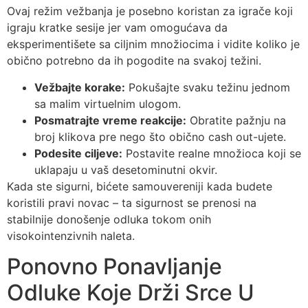
Ovaj režim vežbanja je posebno koristan za igrače koji
igraju kratke sesije jer vam omogućava da
eksperimentišete sa ciljnim množiocima i vidite koliko je
obično potrebno da ih pogodite na svakoj težini.
Vežbajte korake:
Pokušajte svaku težinu jednom
sa malim virtuelnim ulogom.
Posmatrajte vreme reakcije:
Obratite pažnju na
broj klikova pre nego što obično cash out-ujete.
Podesite ciljeve:
Postavite realne množioca koji se
uklapaju u vaš desetominutni okvir.
Kada ste sigurni, bićete samouvereniji kada budete
koristili pravi novac – ta sigurnost se prenosi na
stabilnije donošenje odluka tokom onih
visokointenzivnih naleta.
Ponovno Ponavljanje
Odluke Koje Drži Srce U