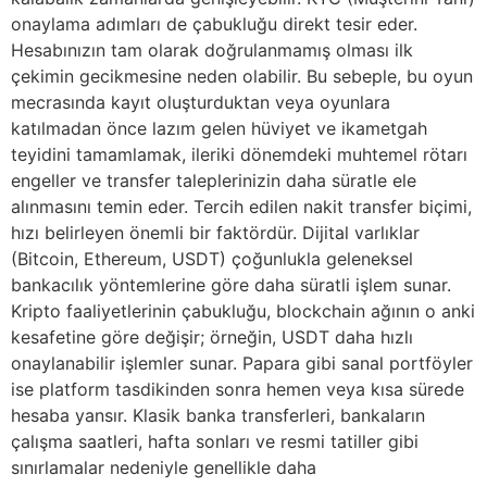
onaylama adımları de çabukluğu direkt tesir eder.
Hesabınızın tam olarak doğrulanmamış olması ilk
çekimin gecikmesine neden olabilir. Bu sebeple, bu oyun
mecrasında kayıt oluşturduktan veya oyunlara
katılmadan önce lazım gelen hüviyet ve ikametgah
teyidini tamamlamak, ileriki dönemdeki muhtemel rötarı
engeller ve transfer taleplerinizin daha süratle ele
alınmasını temin eder. Tercih edilen nakit transfer biçimi,
hızı belirleyen önemli bir faktördür. Dijital varlıklar
(Bitcoin, Ethereum, USDT) çoğunlukla geleneksel
bankacılık yöntemlerine göre daha süratli işlem sunar.
Kripto faaliyetlerinin çabukluğu, blockchain ağının o anki
kesafetine göre değişir; örneğin, USDT daha hızlı
onaylanabilir işlemler sunar. Papara gibi sanal portföyler
ise platform tasdikinden sonra hemen veya kısa sürede
hesaba yansır. Klasik banka transferleri, bankaların
çalışma saatleri, hafta sonları ve resmi tatiller gibi
sınırlamalar nedeniyle genellikle daha