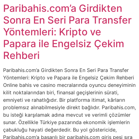
Paribahis.com’a Girdikten
Sonra En Seri Para Transfer
Yöntemleri: Kripto ve
Papara ile Engelsiz Çekim
Rehberi
Paribahis.com’a Girdikten Sonra En Seri Para Transfer
Yöntemleri: Kripto ve Papara ile Engelsiz Çekim Rehberi
Online bahis ve casino mecralarında oyuncu deneyiminin
kilit noktalarından biri, finansal geçişlerinin sürati,
emniyeti ve rahatlığıdır. Bir platforma itimat, kârların
problemsız alınabilmesiyle direkt bağlıdır. Paribahis.com,
bu isteği karşılamak adına mevcut ve verimli çözümler
sunar. Özellikle Türkiye pazarında ekonomik işlemlerin
çabukluğu hayati değerdedir. Bu yol göstericide,
Paribahis.com’a başarılı bir paribahis.com giriş peşi sıra