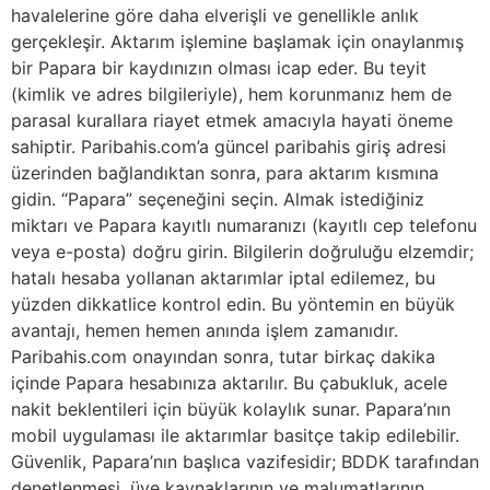
havalelerine göre daha elverişli ve genellikle anlık
gerçekleşir. Aktarım işlemine başlamak için onaylanmış
bir Papara bir kaydınızın olması icap eder. Bu teyit
(kimlik ve adres bilgileriyle), hem korunmanız hem de
parasal kurallara riayet etmek amacıyla hayati öneme
sahiptir. Paribahis.com’a güncel paribahis giriş adresi
üzerinden bağlandıktan sonra, para aktarım kısmına
gidin. “Papara” seçeneğini seçin. Almak istediğiniz
miktarı ve Papara kayıtlı numaranızı (kayıtlı cep telefonu
veya e-posta) doğru girin. Bilgilerin doğruluğu elzemdir;
hatalı hesaba yollanan aktarımlar iptal edilemez, bu
yüzden dikkatlice kontrol edin. Bu yöntemin en büyük
avantajı, hemen hemen anında işlem zamanıdır.
Paribahis.com onayından sonra, tutar birkaç dakika
içinde Papara hesabınıza aktarılır. Bu çabukluk, acele
nakit beklentileri için büyük kolaylık sunar. Papara’nın
mobil uygulaması ile aktarımlar basitçe takip edilebilir.
Güvenlik, Papara’nın başlıca vazifesidir; BDDK tarafından
denetlenmesi, üye kaynaklarının ve malumatlarının