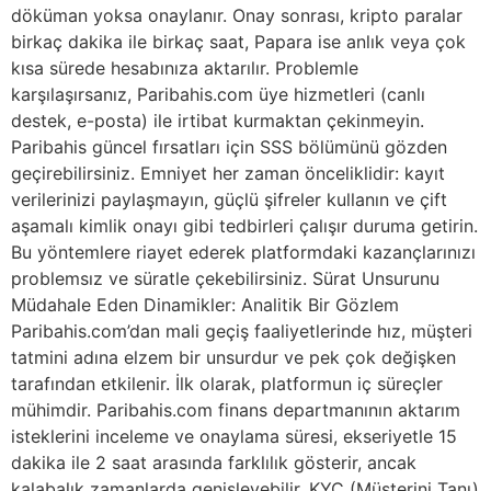
döküman yoksa onaylanır. Onay sonrası, kripto paralar
birkaç dakika ile birkaç saat, Papara ise anlık veya çok
kısa sürede hesabınıza aktarılır. Problemle
karşılaşırsanız, Paribahis.com üye hizmetleri (canlı
destek, e-posta) ile irtibat kurmaktan çekinmeyin.
Paribahis güncel fırsatları için SSS bölümünü gözden
geçirebilirsiniz. Emniyet her zaman önceliklidir: kayıt
verilerinizi paylaşmayın, güçlü şifreler kullanın ve çift
aşamalı kimlik onayı gibi tedbirleri çalışır duruma getirin.
Bu yöntemlere riayet ederek platformdaki kazançlarınızı
problemsız ve süratle çekebilirsiniz. Sürat Unsurunu
Müdahale Eden Dinamikler: Analitik Bir Gözlem
Paribahis.com’dan mali geçiş faaliyetlerinde hız, müşteri
tatmini adına elzem bir unsurdur ve pek çok değişken
tarafından etkilenir. İlk olarak, platformun iç süreçler
mühimdir. Paribahis.com finans departmanının aktarım
isteklerini inceleme ve onaylama süresi, ekseriyetle 15
dakika ile 2 saat arasında farklılık gösterir, ancak
kalabalık zamanlarda genişleyebilir. KYC (Müşterini Tanı)