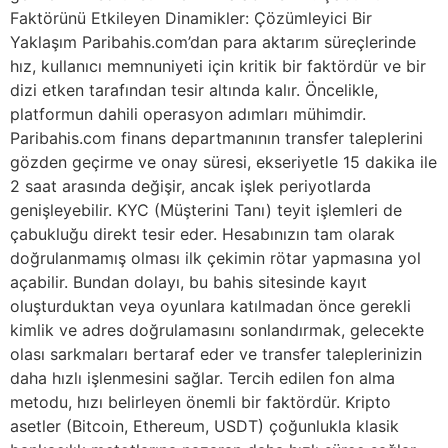
Faktörünü Etkileyen Dinamikler: Çözümleyici Bir
Yaklaşım Paribahis.com’dan para aktarım süreçlerinde
hız, kullanıcı memnuniyeti için kritik bir faktördür ve bir
dizi etken tarafından tesir altında kalır. Öncelikle,
platformun dahili operasyon adımları mühimdir.
Paribahis.com finans departmanının transfer taleplerini
gözden geçirme ve onay süresi, ekseriyetle 15 dakika ile
2 saat arasında değişir, ancak işlek periyotlarda
genişleyebilir. KYC (Müşterini Tanı) teyit işlemleri de
çabukluğu direkt tesir eder. Hesabınızın tam olarak
doğrulanmamış olması ilk çekimin rötar yapmasına yol
açabilir. Bundan dolayı, bu bahis sitesinde kayıt
oluşturduktan veya oyunlara katılmadan önce gerekli
kimlik ve adres doğrulamasını sonlandırmak, gelecekte
olası sarkmaları bertaraf eder ve transfer taleplerinizin
daha hızlı işlenmesini sağlar. Tercih edilen fon alma
metodu, hızı belirleyen önemli bir faktördür. Kripto
asetler (Bitcoin, Ethereum, USDT) çoğunlukla klasik