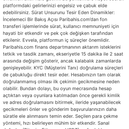
platformdaki gelirlerinizi engelsiz ve çabuk elde
edebilirsiniz. Sürat Unsurunu Tesir Eden Dinamikler:
İncelemeci Bir Bakış Açısı Paribahis.com’dan fon
transferi işlemlerinde sürat, kullanıcı memnuniyeti için
hayati bir etkendir ve pek çok değişken tarafından
etkilenir. Evvela, platformun iç süreçler önemlidir.
Paribahis.com finans departmanının aktarım isteklerini
tetkik ve tasdik zamanı, ekseriyetle 15 dakika ile 2 saat
arasında değişim gösterir, ancak kalabalık zamanlarda
genişleyebilir. KYC (Müşterini Tanı) doğrulama süreçleri
de çabukluğu direkt tesir eder. Hesabınızın tam olarak
doğrulanmamış olması ilk çekimin gecikmesine neden
olabilir. Bundan dolayı, bu oyun mecrasında hesap
açtıktan veya oyunlara katılmadan önce gerekli kimlik
ve adres doğrulamasını bitirmek, ileride yaşanabilecek
gecikmeleri önler ve gönderim başvurularınızın daha
süratle ele alınmasını temin eder. Seçilen para çekme
yöntemi, hızı belirleyen mühim bir etkendir. Sanal