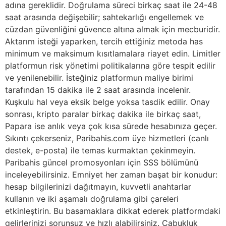
adına gereklidir. Doğrulama süreci birkaç saat ile 24-48
saat arasında değişebilir; sahtekarlığı engellemek ve
cüzdan güvenliğini güvence altına almak için mecburidir.
Aktarım isteği yaparken, tercih ettiğiniz metoda has
minimum ve maksimum kısıtlamalara riayet edin. Limitler
platformun risk yönetimi politikalarına göre tespit edilir
ve yenilenebilir. İsteğiniz platformun maliye birimi
tarafından 15 dakika ile 2 saat arasında incelenir.
Kuşkulu hal veya eksik belge yoksa tasdik edilir. Onay
sonrası, kripto paralar birkaç dakika ile birkaç saat,
Papara ise anlık veya çok kısa sürede hesabınıza geçer.
Sıkıntı çekerseniz, Paribahis.com üye hizmetleri (canlı
destek, e-posta) ile temas kurmaktan çekinmeyin.
Paribahis güncel promosyonları için SSS bölümünü
inceleyebilirsiniz. Emniyet her zaman başat bir konudur:
hesap bilgilerinizi dağıtmayın, kuvvetli anahtarlar
kullanın ve iki aşamalı doğrulama gibi çareleri
etkinleştirin. Bu basamaklara dikkat ederek platformdaki
gelirlerinizi sorunsuz ve hızlı alabilirsiniz. Çabukluk