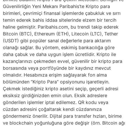
Güvenilirliğin Yeni Mekanı Paribahis’te Kripto para
birimleri, çevrimiçi finansal işlemlerde çabukluk ve sırrı
temin ederek bahis iddaa sitelerinde elzem bir tercih
haline gelmiştir. Paribahis.com, bu trendi takip ederek
Bitcoin (BTC), Ethereum (ETH), Litecoin (LTC), Tether
(USDT) gibi popüler sanal değerlerle para aktarım
olanağı sağlar. Bu yöntem, eskimiş bankacılığa göre
daha çabuk ve daha uygun işlem ücretlidir. Kripto ile
kazançlarınızı çekmeden evvel, güvenilir bir kripto para
borsasında veya portföyünde bir kaydınız mevcut
olmalıdır. Hesabınıza erişim sağlayarak fon alma
bölümünden “Kripto Para” opsiyonunu işaretleyin.
Çekmek istediğiniz kripto asetini seçip, geçerli adresi
eksiksiz girdiğinizden emin olun. Eksik adreslere
gönderilen işlemler iptal edilemez. QR kodu veya
cüzdan adresini çoğaltarak kendi cüzdanınıza
göndermeniz önerilir. Dijital para transfer hızları, birime
ve blockchain yoğunluğuna göre değişir (örn. Bitcoin ağı