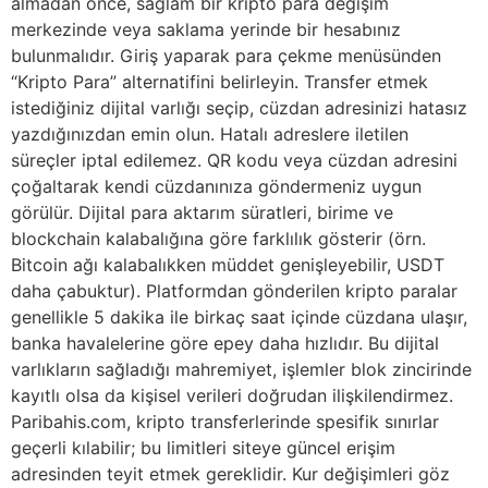
almadan önce, sağlam bir kripto para değişim
merkezinde veya saklama yerinde bir hesabınız
bulunmalıdır. Giriş yaparak para çekme menüsünden
“Kripto Para” alternatifini belirleyin. Transfer etmek
istediğiniz dijital varlığı seçip, cüzdan adresinizi hatasız
yazdığınızdan emin olun. Hatalı adreslere iletilen
süreçler iptal edilemez. QR kodu veya cüzdan adresini
çoğaltarak kendi cüzdanınıza göndermeniz uygun
görülür. Dijital para aktarım süratleri, birime ve
blockchain kalabalığına göre farklılık gösterir (örn.
Bitcoin ağı kalabalıkken müddet genişleyebilir, USDT
daha çabuktur). Platformdan gönderilen kripto paralar
genellikle 5 dakika ile birkaç saat içinde cüzdana ulaşır,
banka havalelerine göre epey daha hızlıdır. Bu dijital
varlıkların sağladığı mahremiyet, işlemler blok zincirinde
kayıtlı olsa da kişisel verileri doğrudan ilişkilendirmez.
Paribahis.com, kripto transferlerinde spesifik sınırlar
geçerli kılabilir; bu limitleri siteye güncel erişim
adresinden teyit etmek gereklidir. Kur değişimleri göz