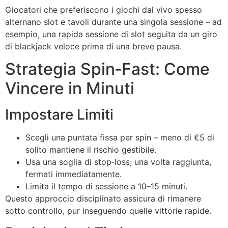
Giocatori che preferiscono i giochi dal vivo spesso
alternano slot e tavoli durante una singola sessione – ad
esempio, una rapida sessione di slot seguita da un giro
di blackjack veloce prima di una breve pausa.
Strategia Spin‑Fast: Come
Vincere in Minuti
Impostare Limiti
Scegli una puntata fissa per spin – meno di €5 di
solito mantiene il rischio gestibile.
Usa una soglia di stop‑loss; una volta raggiunta,
fermati immediatamente.
Limita il tempo di sessione a 10–15 minuti.
Questo approccio disciplinato assicura di rimanere
sotto controllo, pur inseguendo quelle vittorie rapide.