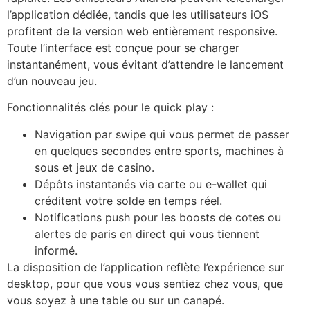
l’application dédiée, tandis que les utilisateurs iOS
profitent de la version web entièrement responsive.
Toute l’interface est conçue pour se charger
instantanément, vous évitant d’attendre le lancement
d’un nouveau jeu.
Fonctionnalités clés pour le quick play :
Navigation par swipe qui vous permet de passer
en quelques secondes entre sports, machines à
sous et jeux de casino.
Dépôts instantanés via carte ou e-wallet qui
créditent votre solde en temps réel.
Notifications push pour les boosts de cotes ou
alertes de paris en direct qui vous tiennent
informé.
La disposition de l’application reflète l’expérience sur
desktop, pour que vous vous sentiez chez vous, que
vous soyez à une table ou sur un canapé.