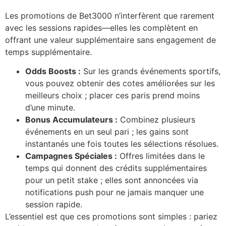
Les promotions de Bet3000 n’interfèrent que rarement
avec les sessions rapides—elles les complètent en
offrant une valeur supplémentaire sans engagement de
temps supplémentaire.
Odds Boosts :
Sur les grands événements sportifs,
vous pouvez obtenir des cotes améliorées sur les
meilleurs choix ; placer ces paris prend moins
d’une minute.
Bonus Accumulateurs :
Combinez plusieurs
événements en un seul pari ; les gains sont
instantanés une fois toutes les sélections résolues.
Campagnes Spéciales :
Offres limitées dans le
temps qui donnent des crédits supplémentaires
pour un petit stake ; elles sont annoncées via
notifications push pour ne jamais manquer une
session rapide.
L’essentiel est que ces promotions sont simples : pariez