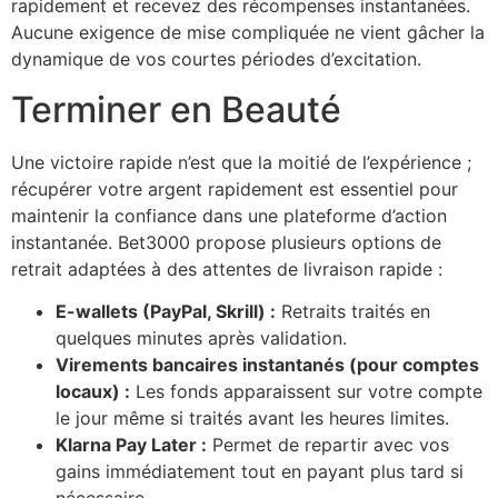
rapidement et recevez des récompenses instantanées.
Aucune exigence de mise compliquée ne vient gâcher la
dynamique de vos courtes périodes d’excitation.
Terminer en Beauté
Une victoire rapide n’est que la moitié de l’expérience ;
récupérer votre argent rapidement est essentiel pour
maintenir la confiance dans une plateforme d’action
instantanée. Bet3000 propose plusieurs options de
retrait adaptées à des attentes de livraison rapide :
E-wallets (PayPal, Skrill) :
Retraits traités en
quelques minutes après validation.
Virements bancaires instantanés (pour comptes
locaux) :
Les fonds apparaissent sur votre compte
le jour même si traités avant les heures limites.
Klarna Pay Later :
Permet de repartir avec vos
gains immédiatement tout en payant plus tard si
nécessaire.