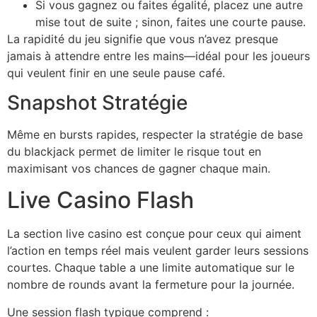
Si vous gagnez ou faites égalité, placez une autre
mise tout de suite ; sinon, faites une courte pause.
La rapidité du jeu signifie que vous n’avez presque
jamais à attendre entre les mains—idéal pour les joueurs
qui veulent finir en une seule pause café.
Snapshot Stratégie
Même en bursts rapides, respecter la stratégie de base
du blackjack permet de limiter le risque tout en
maximisant vos chances de gagner chaque main.
Live Casino Flash
La section live casino est conçue pour ceux qui aiment
l’action en temps réel mais veulent garder leurs sessions
courtes. Chaque table a une limite automatique sur le
nombre de rounds avant la fermeture pour la journée.
Une session flash typique comprend :