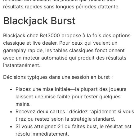
résultats rapides sans longues périodes d’attente.
Blackjack Burst
Blackjack chez Bet3000 propose à la fois des options
classique et live dealer. Pour ceux qui veulent un
gameplay rapide, les tables classiques fonctionnent
avec un moteur automatisé qui produit des résultats
instantanément.
Décisions typiques dans une session en burst :
Placez une mise initiale—la plupart des joueurs
laissent une mise faible pour tester quelques
mains.
Recevez deux cartes ; décidez rapidement si vous
tirez ou restez selon la stratégie standard.
Si vous atteignez 21 ou faites bust, le résultat est
résolu immédiatement.