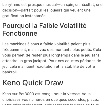
Le rythme est presque musical—un spin, un résultat, une
décision—parfait pour les joueurs qui veulent une
gratification instantanée.
Pourquoi la Faible Volatilité
Fonctionne
Les machines à sous à faible volatilité paient plus
fréquemment, mais avec des montants plus petits. Cela
vous permet de rester plus longtemps dans le jeu sans
attendre un gros jackpot. Pour ces courtes périodes de
jeu, cela maintient l’excitation et la stabilité de votre
bankroll.
Keno Quick Draw
Keno sur Bet3000 est conçu pour la vitesse. Vous
choisissez vos numéros en quelques secondes, placez
votre mise rapidement, puis regardez le tirage se faire