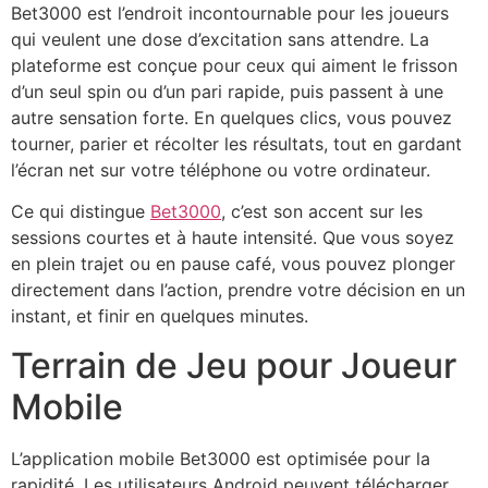
Bet3000 est l’endroit incontournable pour les joueurs
qui veulent une dose d’excitation sans attendre. La
plateforme est conçue pour ceux qui aiment le frisson
d’un seul spin ou d’un pari rapide, puis passent à une
autre sensation forte. En quelques clics, vous pouvez
tourner, parier et récolter les résultats, tout en gardant
l’écran net sur votre téléphone ou votre ordinateur.
Ce qui distingue
Bet3000
, c’est son accent sur les
sessions courtes et à haute intensité. Que vous soyez
en plein trajet ou en pause café, vous pouvez plonger
directement dans l’action, prendre votre décision en un
instant, et finir en quelques minutes.
Terrain de Jeu pour Joueur
Mobile
L’application mobile Bet3000 est optimisée pour la
rapidité. Les utilisateurs Android peuvent télécharger