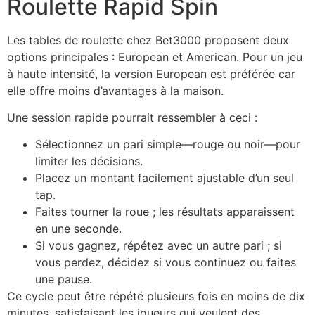
Roulette Rapid Spin
Les tables de roulette chez Bet3000 proposent deux
options principales : European et American. Pour un jeu
à haute intensité, la version European est préférée car
elle offre moins d’avantages à la maison.
Une session rapide pourrait ressembler à ceci :
Sélectionnez un pari simple—rouge ou noir—pour
limiter les décisions.
Placez un montant facilement ajustable d’un seul
tap.
Faites tourner la roue ; les résultats apparaissent
en une seconde.
Si vous gagnez, répétez avec un autre pari ; si
vous perdez, décidez si vous continuez ou faites
une pause.
Ce cycle peut être répété plusieurs fois en moins de dix
minutes, satisfaisant les joueurs qui veulent des