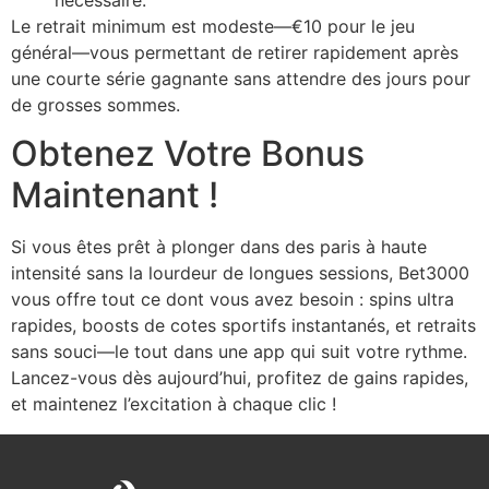
Le retrait minimum est modeste—€10 pour le jeu
général—vous permettant de retirer rapidement après
une courte série gagnante sans attendre des jours pour
de grosses sommes.
Obtenez Votre Bonus
Maintenant !
Si vous êtes prêt à plonger dans des paris à haute
intensité sans la lourdeur de longues sessions, Bet3000
vous offre tout ce dont vous avez besoin : spins ultra
rapides, boosts de cotes sportifs instantanés, et retraits
sans souci—le tout dans une app qui suit votre rythme.
Lancez-vous dès aujourd’hui, profitez de gains rapides,
et maintenez l’excitation à chaque clic !