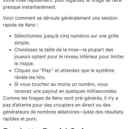
presque instantanément.
Voici comment se déroule généralement une session
rapide de Keno :
Sélectionnez jusqu’à cinq numéros sur une grille
simple.
Choisissez la taille de la mise—la plupart des
joueurs optent pour le niveau inférieur pour limiter
le risque.
Cliquez sur “Play” et attendez que le système
révèle les hits.
Si vous touchez au moins un numéro, vous
recevez une payout en quelques millisecondes.
Comme les tirages de Keno sont pré-générés, il n’y a
pas d’attente pour des croupiers en direct ou des
générateurs de nombres aléatoires—juste des résultats
rapides et purs.