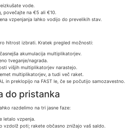
reizkušate vode.
 povečajte na €5 ali €10.
ena vzpenjanja lahko vodijo do prevelikih stav.
o hitrost izbrati. Kratek pregled možnosti:
asnejša akumulacija multiplikatorjev.
eno tveganje/nagrada.
i višjih multiplikatorjev narastejo.
met multiplikatorjev, a tudi več raket.
L in preklopijo na FAST le, če se počutijo samozavestno.
a do pristanka
ahko razdelimo na tri jasne faze:
e letalo vzpenja.
ajo vzdolž poti; rakete občasno znižajo vaš saldo.