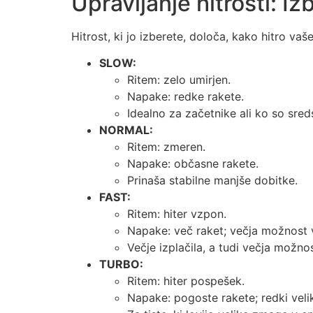
Upravljanje hitrosti: Iz
Hitrost, ki jo izberete, določa, kako hitro vaše
SLOW:
Ritem: zelo umirjen.
Napake: redke rakete.
Idealno za začetnike ali ko so sre
NORMAL:
Ritem: zmeren.
Napake: občasne rakete.
Prinaša stabilne manjše dobitke.
FAST:
Ritem: hiter vzpon.
Napake: več raket; večja možnost vi
Večje izplačila, a tudi večja možno
TURBO:
Ritem: hiter pospešek.
Napake: pogoste rakete; redki veliki