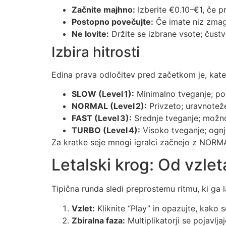
Začnite majhno:
Izberite €0.10–€1, če p
Postopno povečujte:
Če imate niz zmag,
Ne lovite:
Držite se izbrane vsote; čustv
Izbira hitrosti
Edina prava odločitev pred začetkom je, kater
SLOW (Level 1):
Minimalno tveganje; poč
NORMAL (Level 2):
Privzeto; uravnotež
FAST (Level 3):
Srednje tveganje; možnost
TURBO (Level 4):
Visoko tveganje; ognje
Za kratke seje mnogi igralci začnejo z NORMA
Letalski krog: Od vzlet
Tipična runda sledi preprostemu ritmu, ki ga l
Vzlet:
Kliknite “Play” in opazujte, kako s
Zbiralna faza:
Multiplikatorji se pojavlj