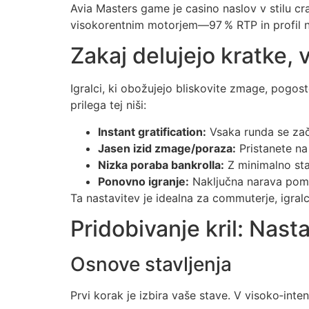
Avia Masters game je casino naslov v stilu cr
visokorentnim motorjem—97 % RTP in profil niz
Zakaj delujejo kratke, 
Igralci, ki obožujejo bliskovite zmage, pogos
prilega tej niši:
Instant gratification:
Vsaka runda se zač
Jasen izid zmage/poraza:
Pristanete na 
Nizka poraba bankrolla:
Z minimalno sta
Ponovno igranje:
Naključna narava pomen
Ta nastavitev je idealna za commuterje, igral
Pridobivanje kril: Nasta
Osnove stavljenja
Prvi korak je izbira vaše stave. V visoko‑inte