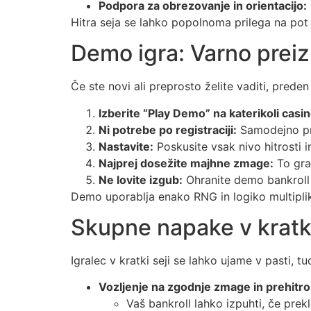
Podpora za obrezovanje in orientacijo:
Hitra seja se lahko popolnoma prilega na po
Demo igra: Varno preiz
Če ste novi ali preprosto želite vaditi, preden
Izberite “Play Demo” na katerikoli casi
Ni potrebe po registraciji:
Samodejno pre
Nastavite:
Poskusite vsak nivo hitrosti 
Najprej dosežite majhne zmage:
To gra
Ne lovite izgub:
Ohranite demo bankroll 
Demo uporablja enako RNG in logiko multiplika
Skupne napake v kratkih
Igralec v kratki seji se lahko ujame v pasti, tu
Vozljenje na zgodnje zmage in prehitr
Vaš bankroll lahko izpuhti, če prek