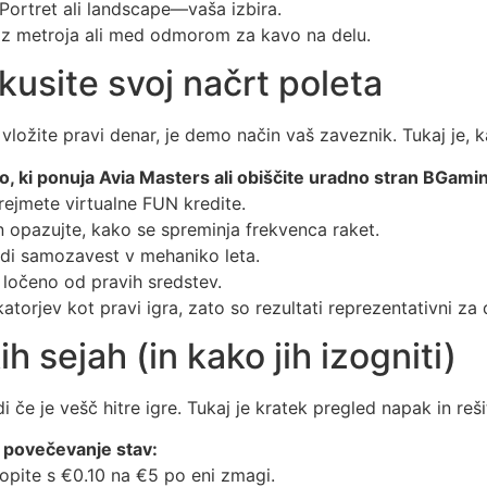
Portret ali landscape—vaša izbira.
t z metroja ali med odmorom za kavo na delu.
kusite svoj načrt poleta
 vložite pravi denar, je demo način vaš zaveznik. Tukaj je, 
no, ki ponuja Avia Masters ali obiščite uradno stran BGami
jmete virtualne FUN kredite.
in opazujte, kako se spreminja frekvenca raket.
di samozavest v mehaniko leta.
ločeno od pravih sredstev.
torjev kot pravi igra, zato so rezultati reprezentativni za 
 sejah (in kako jih izogniti)
di če je vešč hitre igre. Tukaj je kratek pregled napak in reši
o povečevanje stav:
lopite s €0.10 na €5 po eni zmagi.