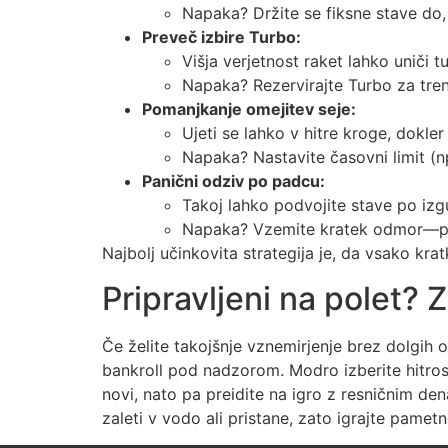
Napaka? Držite se fiksne stave do,
Preveč izbire Turbo:
Višja verjetnost raket lahko uniči tu
Napaka? Rezervirajte Turbo za tren
Pomanjkanje omejitev seje:
Ujeti se lahko v hitre kroge, dokler
Napaka? Nastavite časovni limit (np
Panični odziv po padcu:
Takoj lahko podvojite stave po izgu
Napaka? Vzemite kratek odmor—poč
Najbolj učinkovita strategija je, da vsako kra
Pripravljeni na polet? Z
Če želite takojšnje vznemirjenje brez dolgih 
bankroll pod nadzorom. Modro izberite hitrost
novi, nato pa preidite na igro z resničnim den
zaleti v vodo ali pristane, zato igrajte pame