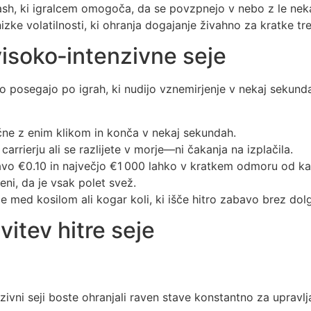
ash, ki igralcem omogoča, da se povzpnejo v nebo z le neka
ke volatilnosti, ki ohranja dogajanje živahno za kratke tr
visoko‑intenzivne seje
to posegajo po igrah, ki nudijo vznemirjenje v nekaj sekun
ne z enim klikom in konča v nekaj sekundah.
carrierju ali se razlijete v morje—ni čakanja na izplačila.
vo €0.10 in največjo €1 000 lahko v kratkem odmoru od ka
i, da je vsak polet svež.
ce med kosilom ali kogar koli, ki išče hitro zabavo brez dol
vitev hitre seje
nzivni seji boste ohranjali raven stave konstantno za upravlj