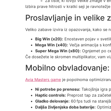
Za tiste, ki lovijo velike zmage v en
Izbira prave hitrosti v kratki seji je ravnotež
Proslavljanje in velik
Veliko zabave izvira iz opazovanja, kako se 
Big Win (x20):
Enostaven pojav v svetli
Mega Win (x40):
Večja animacija s konf
Super Mega Win (x80):
Ognjemet po ce
Če dosežete le skromen multiplikator, vam viz
Mobilno obvladovanje: I
Avia Masters game
je popolnoma optimizirana 
Ni potrebe po prenosu:
Takojšnja igra p
Haptic controls:
Preprost tap za začetek
Gladko delovanje:
60 fps tudi na starejši
Daljša življenjska doba baterije:
Optimiz