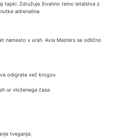
j tapki. Združuje živahno temo letalstva z
enutke adrenalina.
dah namesto v urah. Avia Masters se odlično
ve odigrate več krogov.
gih ur vloženega časa.
anje tveganja: