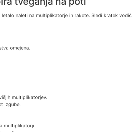
bira tveganja na poti
 letalo naleti na multiplikatorje in rakete. Sledi kratek vodič
dstva omejena.
šjih multiplikatorjev.
st izgube.
 multiplikatorji.