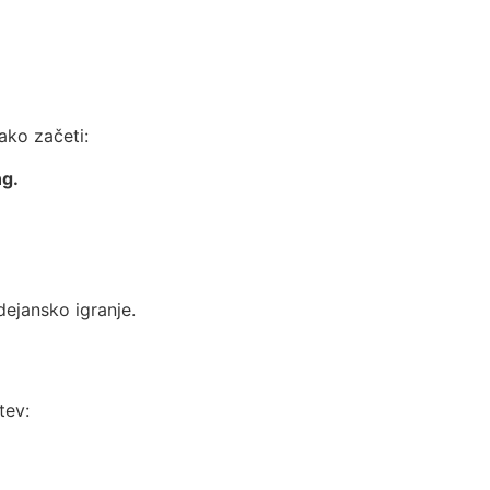
kako začeti:
ng.
dejansko igranje.
tev: