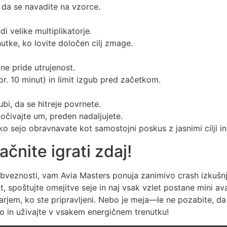
 da se navadite na vzorce.
di velike multiplikatorje.
utke, ko lovite določen cilj zmage.
 ne pride utrujenost.
r. 10 minut) in limit izgub pred začetkom.
bi, da se hitreje povrnete.
ivajte um, preden nadaljujete.
tko sejo obravnavate kot samostojni poskus z jasnimi cilji i
ačnite igrati zdaj!
obveznosti, vam Avia Masters ponuja zanimivo crash izkušnj
, spoštujte omejitve seje in naj vsak vzlet postane mini ava
arjem, ko ste pripravljeni. Nebo je meja—le ne pozabite, da
tno in uživajte v vsakem energičnem trenutku!