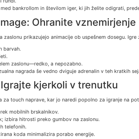
i rundi.
je med bankrollom in številom iger, ki jih želite odigrati, pr
e zmage: Ohranite vznemirjenje
na zaslonu prikazujejo animacije ob uspešnem dosegu. Igre
h barvah.
eti.
lem zaslonu—redko, a nepozabno.
ualna nagrada še vedno dviguje adrenalin v teh kratkih sej
grajte kjerkoli v trenutku
za touch naprave, kar jo naredi popolno za igranje na pot
rek mobilnih brskalnikov.
; izbira hitrosti preko gumbov na zaslonu.
h telefonih.
irana koda minimalizira porabo energije.