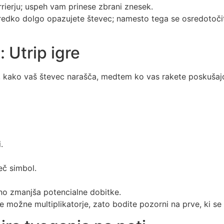
rrierju; uspeh vam prinese zbrani znesek.
edko dolgo opazujete števec; namesto tega se osredotočite n
: Utrip igre
, kako vaš števec narašča, medtem ko vas rakete poskušajo 
.
eč simbol.
no zmanjša potencialne dobitke.
e možne multiplikatorje, zato bodite pozorni na prve, ki se 