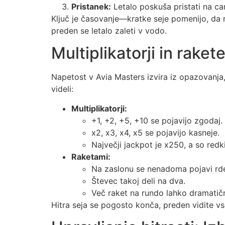
Pristanek:
Letalo poskuša pristati na ca
Ključ je časovanje—kratke seje pomenijo, da r
preden se letalo zaleti v vodo.
Multiplikatorji in rakete
Napetost v Avia Masters izvira iz opazovanja
videli:
Multiplikatorji:
+1, +2, +5, +10 se pojavijo zgodaj.
x2, x3, x4, x5 se pojavijo kasneje.
Največji jackpot je x250, a so redki
Raketami:
Na zaslonu se nenadoma pojavi rd
Števec takoj deli na dva.
Več raket na rundo lahko dramatič
Hitra seja se pogosto konča, preden vidite vs