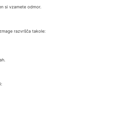
eden si vzamete odmor.
 zmage razvršča takole:
ah.
i: