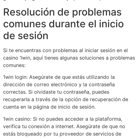
Resolución de problemas
comunes durante el inicio
de sesión
Si te encuentras con problemas al iniciar sesión en el
casino 1win, aquí tienes algunas soluciones a problemas
comunes:
1win login: Asegúrate de que estás utilizando la
dirección de correo electrónico y la contraseña
correctas. Si olvidaste tu contraseña, puedes
recuperarla a través de la opción de recuperación de
cuenta en la página de inicio de sesión.
1win casino: Si no puedes acceder a la plataforma,
verifica tu conexión a internet. Asegúrate de que no
estás bloqueado por tu proveedor de servicios de