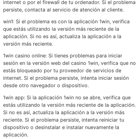
internet o por el firewall de tu ordenador. Si el problema
persiste, contacta al servicio de atención al cliente.
win1: Si el problema es con la aplicación 1win, verifica
que estás utilizando la versión más reciente de la
aplicación. Si no es así, actualiza la aplicación a la
versión más reciente.
1win casino online: Si tienes problemas para iniciar
sesión en la versión web del casino 1win, verifica que no
estás bloqueado por tu proveedor de servicios de
internet. Si el problema persiste, intenta iniciar sesión
desde otro navegador o dispositivo.
1win app: Si la aplicación 1win no se abre, verifica que
estás utilizando la versión más reciente de la aplicación.
Si no es así, actualiza la aplicación a la versión más
reciente. Si el problema persiste, intenta reiniciar tu
dispositivo o desinstalar e instalar nuevamente la
aplicación.