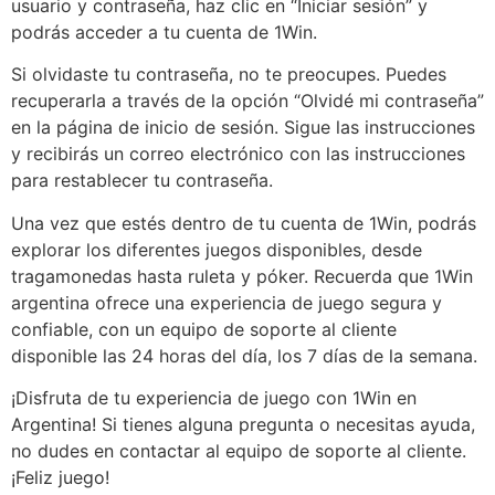
usuario y contraseña, haz clic en “Iniciar sesión” y
podrás acceder a tu cuenta de 1Win.
Si olvidaste tu contraseña, no te preocupes. Puedes
recuperarla a través de la opción “Olvidé mi contraseña”
en la página de inicio de sesión. Sigue las instrucciones
y recibirás un correo electrónico con las instrucciones
para restablecer tu contraseña.
Una vez que estés dentro de tu cuenta de 1Win, podrás
explorar los diferentes juegos disponibles, desde
tragamonedas hasta ruleta y póker. Recuerda que 1Win
argentina ofrece una experiencia de juego segura y
confiable, con un equipo de soporte al cliente
disponible las 24 horas del día, los 7 días de la semana.
¡Disfruta de tu experiencia de juego con 1Win en
Argentina! Si tienes alguna pregunta o necesitas ayuda,
no dudes en contactar al equipo de soporte al cliente.
¡Feliz juego!