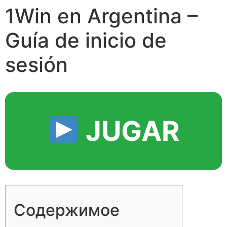
1Win en Argentina –
Guía de inicio de
sesión
JUGAR
Содержимое