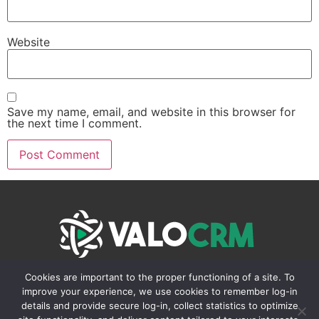
Website
Save my name, email, and website in this browser for
the next time I comment.
231 Rue Saint-Honore, 75001 Paris
Cookies are important to the proper functioning of a site. To
improve your experience, we use cookies to remember log-in
© Designed by ValoCRM SAS
details and provide secure log-in, collect statistics to optimize