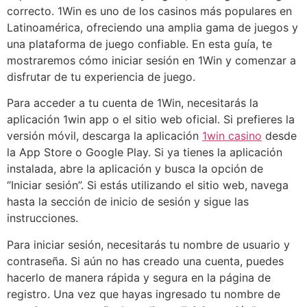
correcto. 1Win es uno de los casinos más populares en
Latinoamérica, ofreciendo una amplia gama de juegos y
una plataforma de juego confiable. En esta guía, te
mostraremos cómo iniciar sesión en 1Win y comenzar a
disfrutar de tu experiencia de juego.
Para acceder a tu cuenta de 1Win, necesitarás la
aplicación 1win app o el sitio web oficial. Si prefieres la
versión móvil, descarga la aplicación
1win casino
desde
la App Store o Google Play. Si ya tienes la aplicación
instalada, abre la aplicación y busca la opción de
“Iniciar sesión”. Si estás utilizando el sitio web, navega
hasta la sección de inicio de sesión y sigue las
instrucciones.
Para iniciar sesión, necesitarás tu nombre de usuario y
contraseña. Si aún no has creado una cuenta, puedes
hacerlo de manera rápida y segura en la página de
registro. Una vez que hayas ingresado tu nombre de